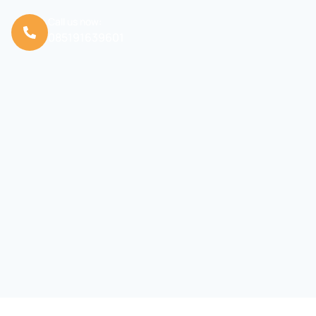
Call us now:
085191639601