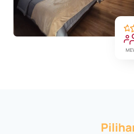
ME
Piliha