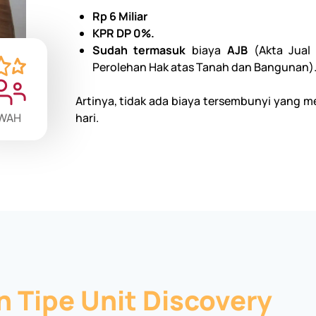
Rp 6 Miliar
KPR DP 0%.
Sudah termasuk
biaya
AJB
(Akta Jual
Perolehan Hak atas Tanah dan Bangunan)
Artinya, tidak ada biaya tersembunyi yang 
WAH
hari.
n Tipe Unit Discovery