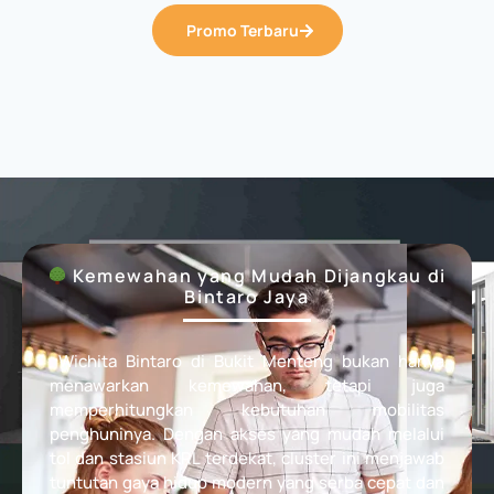
Promo Terbaru
Kemewahan yang Mudah Dijangkau di
Bintaro Jaya
Wichita Bintaro di Bukit Menteng bukan hanya
menawarkan kemewahan, tetapi juga
memperhitungkan kebutuhan mobilitas
penghuninya. Dengan akses yang mudah melalui
tol dan stasiun KRL terdekat, cluster ini menjawab
tuntutan gaya hidup modern yang serba cepat dan