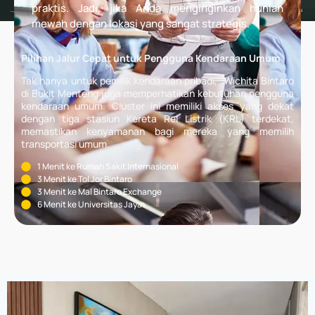
praktis. Jadi, jika Anda menginginkan hunian
mewah dengan lokasi yang sangat strategis.
Pilihan Jalur Cepat untuk Pengguna Kendaraan Umum
Tak hanya untuk pemilik kendaraan pribadi, Wichita Bintaro
di Bukit Menteng juga memperhatikan kebutuhan pengguna
kendaraan umum. Cluster ini memiliki akses yang dekat
dengan tiga stasiun Kereta Rel Listrik (KRL) terdekat,
memastikan kenyamanan bagi mereka yang memilih
transportasi umum.
1 Menit ke Rumah Sakit Internasional
3 Menit ke Tol Jor Bintaro
3 Menit ke Mal Bintaro Exchange
6 Menit ke Universitas Jaya