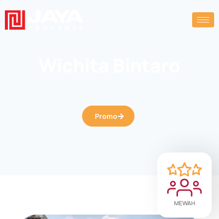
Wichita Bintaro
Promo
MEWAH