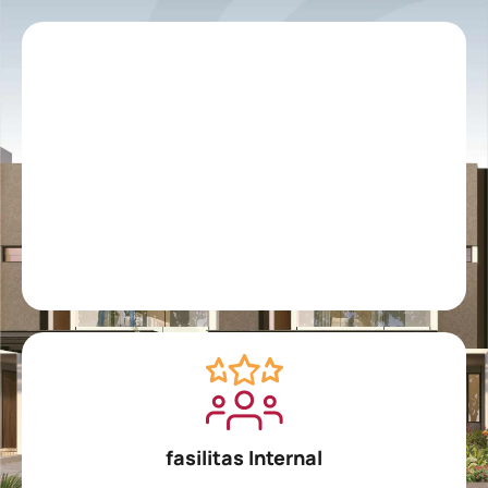
PREMIUM
FASILITAS
Rumah mewah Emerald Home adalah lambang
kehidupan modern, menawarkan kondominium
mewah yang dilengkapi dengan beragam fasilitas
dan sarana dalam lingkungan yang aman dan
nyaman.
fasilitas Internal